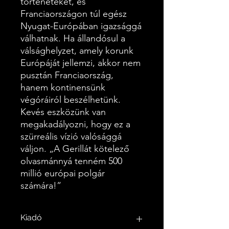
történeteket, és
Franciaországon túl egész
Nyugat-Európában igazsággá
válhatnak. Ha állandósul a
válsághelyzet, amely korunk
Európáját jellemzi, akkor nem
pusztán Franciaország,
hanem kontinensünk
végóráiról beszélhetünk.
Kevés eszközünk van
megakadályozni, hogy ez a
szürreális vízió valósággá
váljon. „A Gerillát kötelező
olvasmánnyá tenném 500
millió európai polgár
számára!”
Kiadó