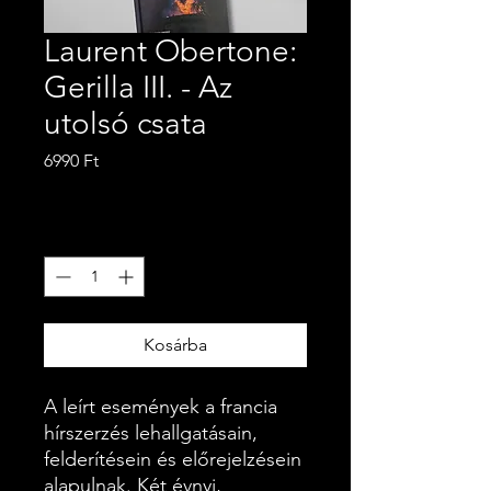
Laurent Obertone:
Gerilla III. - Az
utolsó csata
Ár
6990 Ft
ÁFA beleértve
Mennyiség
*
Kosárba
A leírt események a francia
hírszerzés lehallgatásain,
felderítésein és előrejelzésein
alapulnak. Két évnyi,