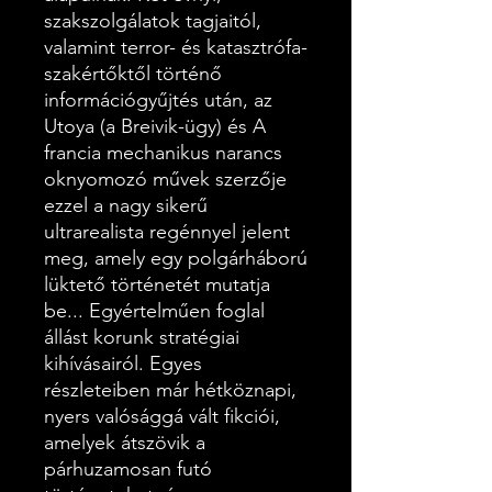
szakszolgálatok tagjaitól,
valamint terror- és katasztrófa-
szakértőktől történő
információgyűjtés után, az
Utoya (a Breivik-ügy) és A
francia mechanikus narancs
oknyomozó művek szerzője
ezzel a nagy sikerű
ultrarealista regénnyel jelent
meg, amely egy polgárháború
lüktető történetét mutatja
be... Egyértelműen foglal
állást korunk stratégiai
kihívásairól. Egyes
részleteiben már hétköznapi,
nyers valósággá vált fikciói,
amelyek átszövik a
párhuzamosan futó