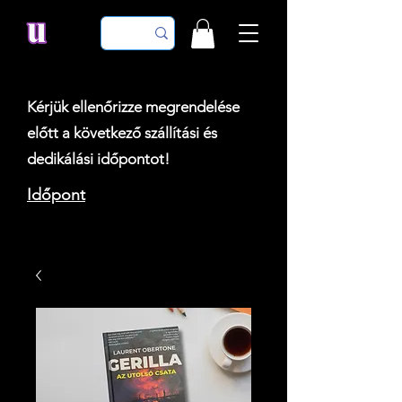
Kérjük ellenőrizze megrendelése
előtt a következő szállítási és
dedikálási időpontot!
Időpont