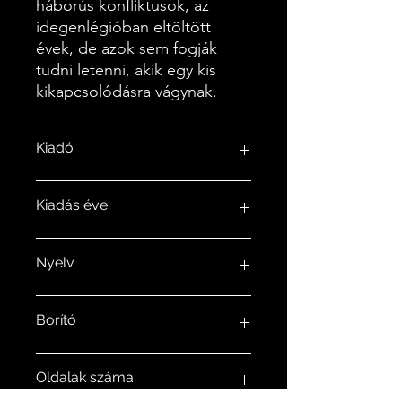
háborús konfliktusok, az
idegenlégióban eltöltött
évek, de azok sem fogják
tudni letenni, akik egy kis
kikapcsolódásra vágynak.
Kiadó
Kárpátia Stúdió kiadó
Kiadás éve
2021
Nyelv
magyar
Borító
Puha kötésű ragasztott A5 méret
Oldalak száma