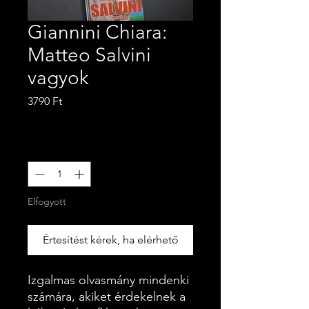
Giannini Chiara:
Matteo Salvini
vagyok
Ár
3790 Ft
ÁFA beleértve
Mennyiség
*
Elfogyott
Értesítést kérek, ha elérhető
Izgalmas olvasmány mindenki
számára, akiket érdekelnek a