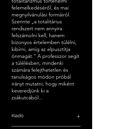
totalitarizmus történelmi
felemelkedéséről, és mai
megnyilvánulási formáiról.
Szerinte „a totalitárius
rendszert nem annyira
felszámolni kell, hanem
bizonyos értelemben túlélni,
kibírni, amíg az elpusztítja
önmagát.” A professzor segít
a túlélésben, mindenki
számára felejthetetlen és
tanulságos módon próbál
irányt mutatni, hogy miként
keveredjünk ki a
zsákutcából...
Kiadó