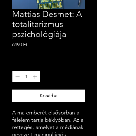
Mattias Desmet: A
totalitarizmus
pszichológiája
Ár
6490 Ft
ÁFA beleértve
Mennyiség
*
Kosárba
A ma emberét elsősorban a
félelem tartja béklyóban. Az a
rettegés, amelyet a médiának
nevezett manipulációs