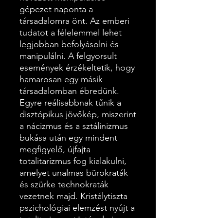
gépezet naponta a
társadalomra önt. Az emberi
tudatot a félelemmel lehet
legjobban befolyásolni és
manipulálni. A felgyorsult
események érzékeltetik, hogy
hamarosan egy másik
társadalomban ébredünk.
Egyre reálisabbnak tűnik a
disztópikus jövőkép, miszerint
a nácizmus és a sztálinizmus
bukása után egy mindent
megfigyelő, újfajta
totalitarizmus fog kialakulni,
amelyet unalmas bürokraták
és szürke technokraták
vezetnek majd. Kristálytiszta
pszichológiai elemzést nyújt a