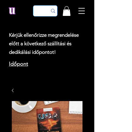
Kérjük ellenőrizze megrendelése
előtt a következő szállítási és
dedikálási időpontot!
Időpont