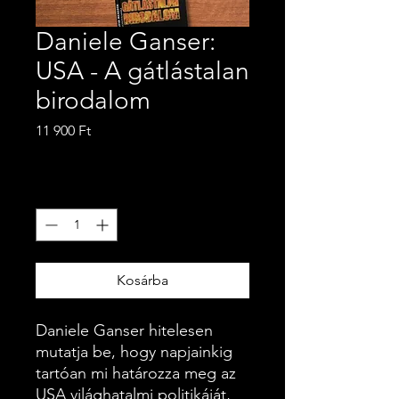
Daniele Ganser:
USA - A gátlástalan
birodalom
Ár
11 900 Ft
ÁFA beleértve
Mennyiség
*
Kosárba
Daniele Ganser hitelesen
mutatja be, hogy napjainkig
tartóan mi határozza meg az
USA világhatalmi politikáját,