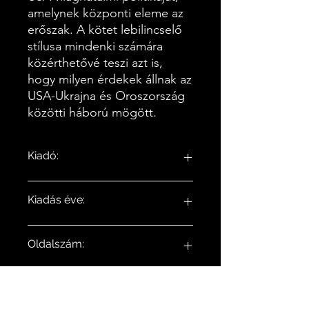
amelynek központi eleme az
erőszak. A kötet lebilincselő
stílusa mindenki számára
közérthetővé teszi azt is,
hogy milyen érdekek állnak az
USA-Ukrajna és Oroszország
közötti háború mögött.
Kiadó:
Kárpátia Stúdió kiadó
Kiadás éve:
2024
Oldalszám:
480
ISBN: